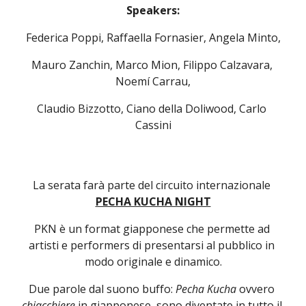
Speakers:
Federica Poppi, Raffaella Fornasier, Angela Minto,
Mauro Zanchin, Marco Mion, Filippo Calzavara, 
Noemí Carrau,
Claudio Bizzotto, Ciano della Doliwood, Carlo 
Cassini
La serata farà parte del circuito internazionale 
PECHA KUCHA NIGHT
PKN è un format giapponese che permette ad 
artisti e performers di presentarsi al pubblico in 
modo originale e dinamico.
Due parole dal suono buffo:
 Pecha Kucha
 ovvero 
chiacchiere 
in giapponese, sono diventate in tutto il 