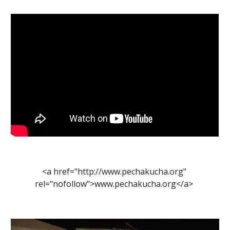
<a href="http://www.pechakucha.org" 
rel="nofollow">www.pechakucha.org</a> 