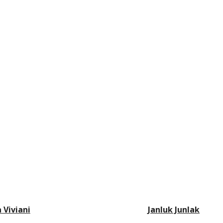
a Viviani
Janluk Junlak