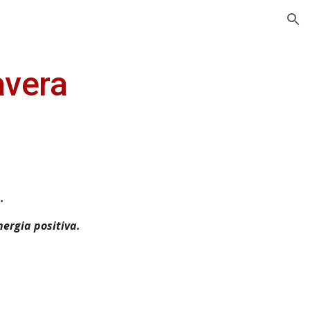
ion
avera
.
ergia positiva.