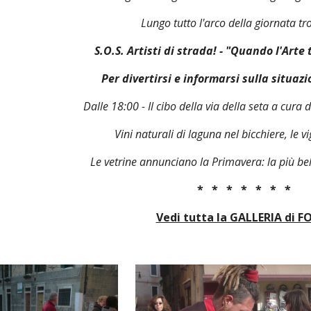
Lungo tutto l'arco della giornata tr
S.O.S. Artisti di strada!
- "Quando l'Arte t
Per divertirsi e informarsi sulla situaz
Dalle 18:00 - Il cibo della via della seta a cura 
Vini naturali di laguna nel bicchiere, le v
Le vetrine annunciano la Primavera: la più be
 *   *   *   *   *   *   *
Vedi tutta la GALLERIA di 