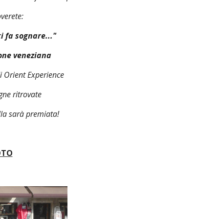
overete:
i fa sognare..."
ione veneziana
di Orient Experience
igne ritrovate
lla sarà premiata!
FOTO