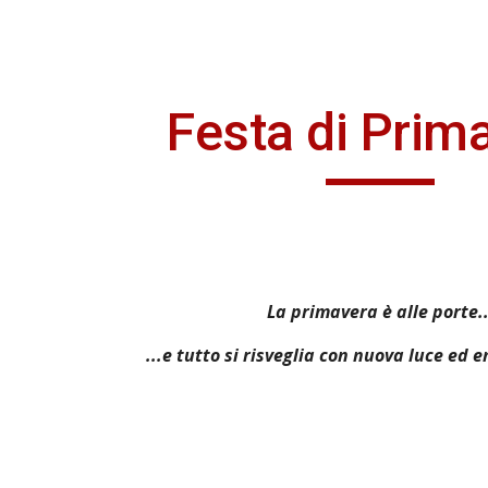
ip to main content
Skip to navigat
Festa di Prim
La primavera è alle porte..
...e tutto si risveglia con
nuova luce ed en